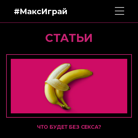
#МаксИграй
СТАТЬИ
ЧТО БУДЕТ БЕЗ СЕКСА?