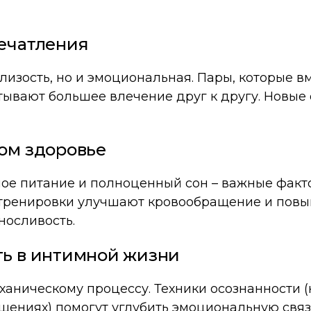
печатления
близость, но и эмоциональная. Пары, которые в
пытывают большее влечение друг к другу. Новы
ом здоровье
ное питание и полноценный сон – важные факт
тренировки улучшают кровообращение и повыш
носливость.
ть в интимной жизни
механическому процессу. Техники осознанности
щениях) помогут углубить эмоциональную связ