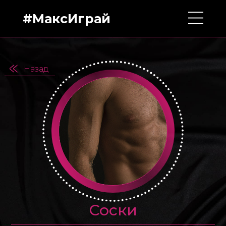
#МаксИграй
Назад
Соски